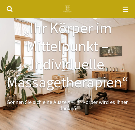
Zum
Hauptinhalt
springen
„Ihr Körper im
Mittelpunkt –
Individuelle
Massagetherapien“
Gönnen Sie sich eine Auszeit – Ihr Körper wird es Ihnen
danken