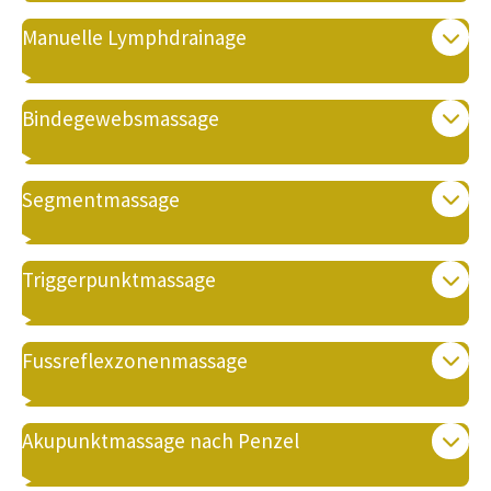
Manuelle Lymphdrainage
Bindegewebsmassage
Segmentmassage
Triggerpunktmassage
Fussreflexzonenmassage
Akupunktmassage nach Penzel