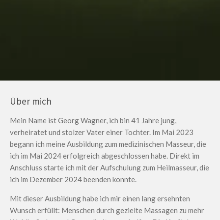
Über mich
Mein Name ist Georg Wagner, ich bin 41 Jahre jung,
verheiratet und stolzer Vater einer Tochter. Im Mai 2023
begann ich meine Ausbildung zum medizinischen Masseur, die
ich im Mai 2024 erfolgreich abgeschlossen habe. Direkt im
Anschluss starte ich mit der Aufschulung zum Heilmasseur, die
ich im Dezember 2024 beenden konnte.
Mit dieser Ausbildung habe ich mir einen lang ersehnten
Wunsch erfüllt: Menschen durch gezielte Massagen zu mehr